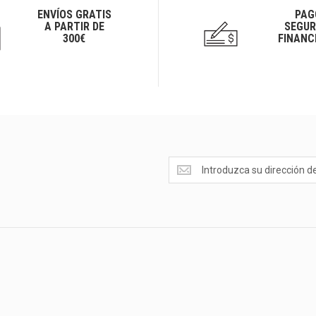
ENVÍOS GRATIS
PAG
A PARTIR DE
SEGUR
300€
FINANC
Ofertas
<br>Novedades
y
mucho
más...