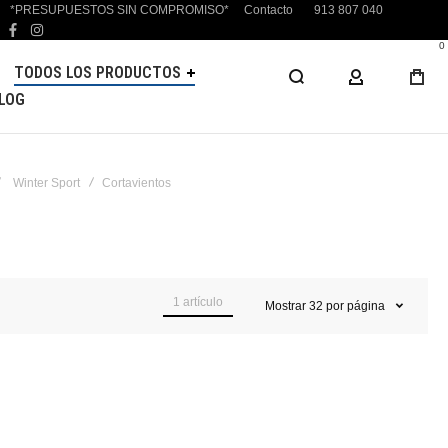
*PRESUPUESTOS SIN COMPROMISO*
Contacto
913 807 040
facebook
instagram
0
TODOS LOS PRODUCTOS
MI CUENTA
LOG
Winter Sport
Cortavientos
1
artículo
Mostrar
32
por página