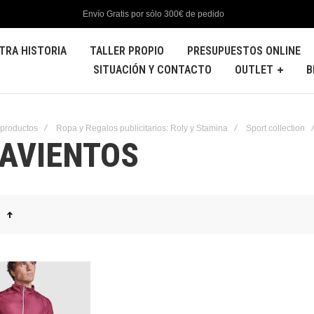
Envío Gratis por sólo 300€ de pedido
TRA HISTORIA
TALLER PROPIO
PRESUPUESTOS ONLINE
SITUACIÓN Y CONTACTO
OUTLET
B
 productos
Ropa y Regalos publicitarios: Roly y Stamina
Sport collection
AVIENTOS