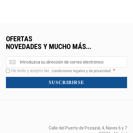
OFERTAS
NOVEDADES Y MUCHO MÁS...
Ofertas
<br>Novedades
He leido y acepto las
*
y
condiciones legales y de privacidad
mucho
SUSCRIBIRSE
más...
Calle del Puerto de Pozazal, 4, Naves 6 y 7