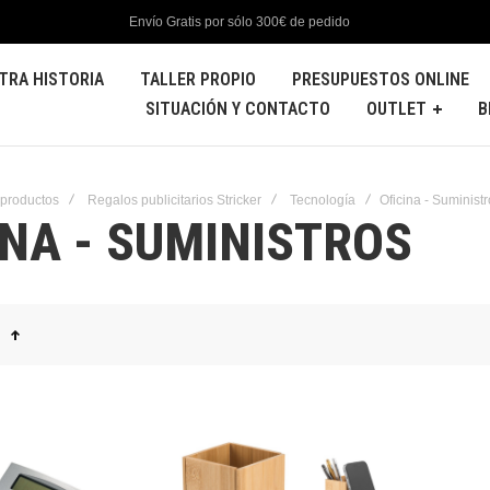
Envío Gratis por sólo 300€ de pedido
TRA HISTORIA
TALLER PROPIO
PRESUPUESTOS ONLINE
SITUACIÓN Y CONTACTO
OUTLET
B
 productos
Regalos publicitarios Stricker
Tecnología
Oficina - Suminist
INA - SUMINISTROS