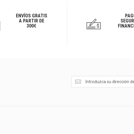
ENVÍOS GRATIS
PAG
A PARTIR DE
SEGUR
300€
FINANC
Ofertas
<br>Novedades
y
mucho
más...