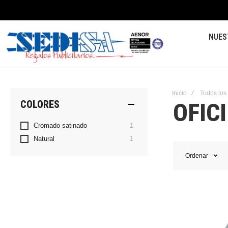
NUES
Inicio
Todos los
OFIC
COLORES
artículo
Cromado satinado
1
artículo
Natural
1
Ordenar