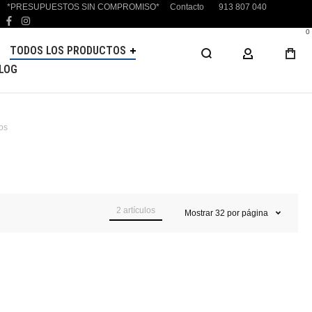
*PRESUPUESTOS SIN COMPROMISO*
Contacto
913 807 040
facebook
instagram
0
TODOS LOS PRODUCTOS
MI CUENTA
LOG
ros
2
artículos
Mostrar
32
por página