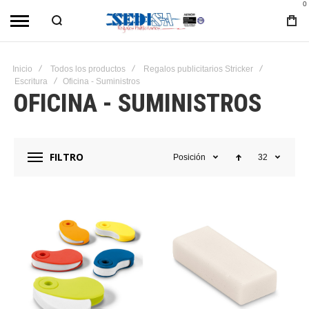
0
Inicio
Todos los productos
Regalos publicitarios Stricker
Escritura
Oficina - Suministros
OFICINA - SUMINISTROS
FILTRO
Posición
32