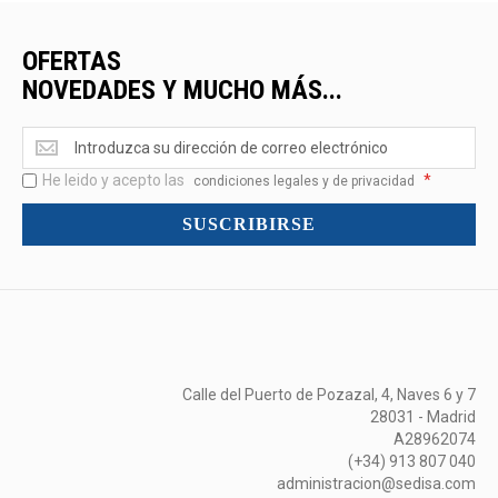
OFERTAS
NOVEDADES Y MUCHO MÁS...
Ofertas
<br>Novedades
He leido y acepto las
*
y
condiciones legales y de privacidad
mucho
SUSCRIBIRSE
más...
Calle del Puerto de Pozazal, 4, Naves 6 y 7
28031 - Madrid
A28962074
(+34) 913 807 040
administracion@sedisa.com