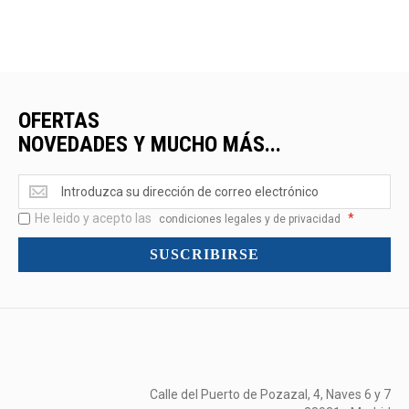
OFERTAS
NOVEDADES Y MUCHO MÁS...
Ofertas
<br>Novedades
He leido y acepto las
*
y
condiciones legales y de privacidad
mucho
SUSCRIBIRSE
más...
Calle del Puerto de Pozazal, 4, Naves 6 y 7