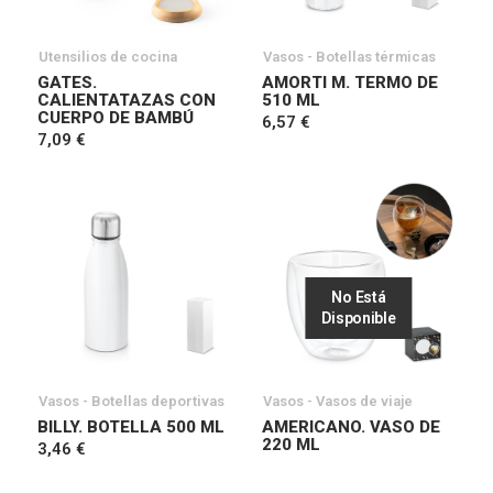
Utensilios de cocina
Vasos - Botellas térmicas
GATES.
AMORTI M. TERMO DE
CALIENTATAZAS CON
510 ML
CUERPO DE BAMBÚ
6,57 €
7,09 €
No Está
Disponible
Vasos - Botellas deportivas
Vasos - Vasos de viaje
BILLY. BOTELLA 500 ML
AMERICANO. VASO DE
220 ML
3,46 €