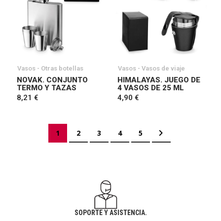
Vasos - Otras botellas
Vasos - Vasos de viaje
NOVAK. CONJUNTO
HIMALAYAS. JUEGO DE
TERMO Y TAZAS
4 VASOS DE 25 ML
8,21 €
4,90 €
Página
Actualmente estás leyendo página
Página
Página
Página
Página
Página
Siguiente
1
2
3
4
5
SOPORTE Y ASISTENCIA.