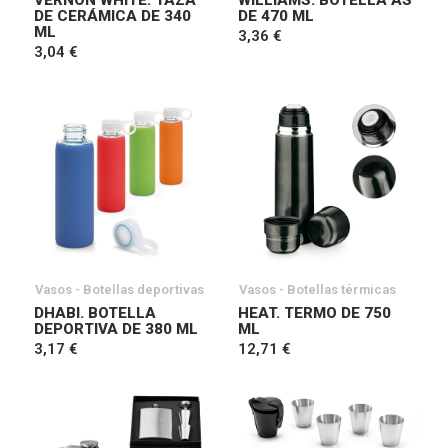
VERNON WHITE. TAZA
WILLIAMS. BOTELLA AS
DE CERÁMICA DE 340 ​​
DE 470 ML
ML
3,36 €
3,04 €
Vasos - Botellas deportivas
Vasos - Botellas térmicas
DHABI. BOTELLA
HEAT. TERMO DE 750
DEPORTIVA DE 380 ML
ML
3,17 €
12,71 €