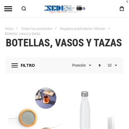
0
Inicio
Todos los productos
Regalos publicitarios Stricker
Botellas, vasos y tazas
BOTELLAS, VASOS Y TAZAS
FILTRO
Posición
32