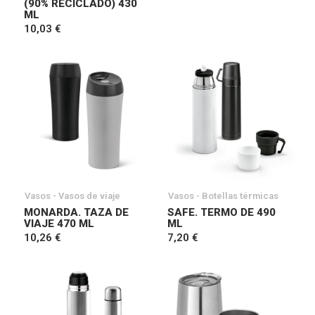
(90% RECICLADO) 430
ML
10,03 €
Vasos - Vasos de viaje
Vasos - Botellas térmicas
MONARDA. TAZA DE
SAFE. TERMO DE 490
VIAJE 470 ML
ML
10,26 €
7,20 €