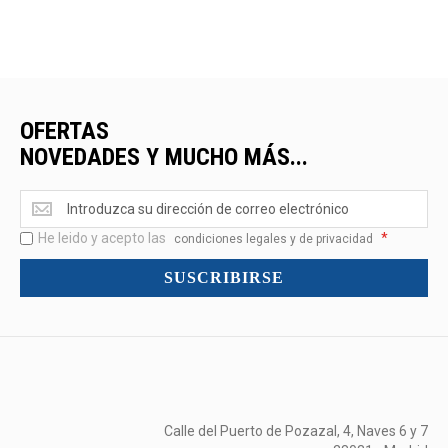
OFERTAS
NOVEDADES Y MUCHO MÁS...
Ofertas
<br>Novedades
He leido y acepto las
*
y
condiciones legales y de privacidad
mucho
SUSCRIBIRSE
más...
Calle del Puerto de Pozazal, 4, Naves 6 y 7