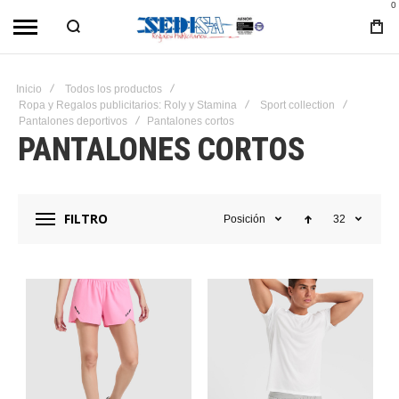
0
Inicio
Todos los productos
Ropa y Regalos publicitarios: Roly y Stamina
Sport collection
Pantalones deportivos
Pantalones cortos
PANTALONES CORTOS
FILTRO
Posición
32