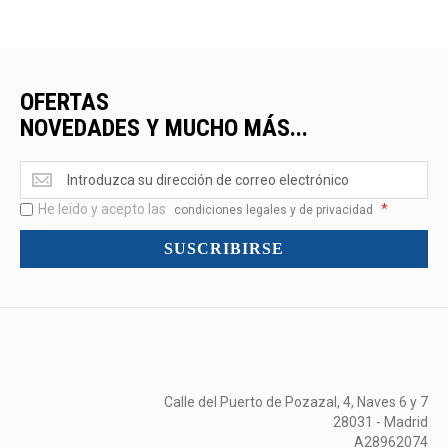
OFERTAS
NOVEDADES Y MUCHO MÁS...
Ofertas
<br>Novedades
He leido y acepto las
*
y
condiciones legales y de privacidad
mucho
SUSCRIBIRSE
más...
Calle del Puerto de Pozazal, 4, Naves 6 y 7
28031 - Madrid
A28962074