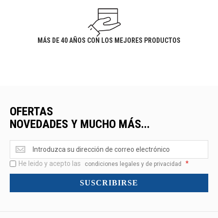
MÁS DE 40 AÑOS CON LOS MEJORES PRODUCTOS
OFERTAS
NOVEDADES Y MUCHO MÁS...
Ofertas
<br>Novedades
He leido y acepto las
*
y
condiciones legales y de privacidad
mucho
SUSCRIBIRSE
más...