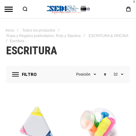
0
Inicio
Todos los productos
Ropa y Regalos publicitarios: Roly y Stamina
ESCRITURA & OFICINA
Escritura
ESCRITURA
FILTRO
Posición
32