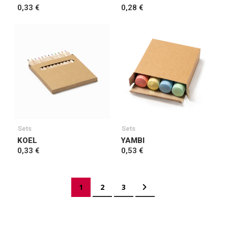
0,33 €
0,28 €
Sets
Sets
KOEL
YAMBI
0,33 €
0,53 €
Página
Actualmente estás leyendo página
Página
Página
Página
Siguiente
1
2
3