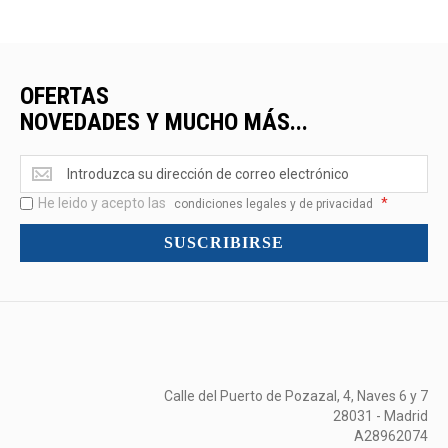
OFERTAS
NOVEDADES Y MUCHO MÁS...
Ofertas
<br>Novedades
He leido y acepto las
*
y
condiciones legales y de privacidad
mucho
SUSCRIBIRSE
más...
Calle del Puerto de Pozazal, 4, Naves 6 y 7
28031 - Madrid
A28962074