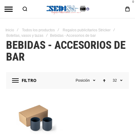
0
Inicio
Todos los productos
Regalos publicitarios Stricker
Botellas, vasos y tazas
Bebidas - Accesorios de bar
BEBIDAS - ACCESORIOS DE
BAR
FILTRO
Posición
32