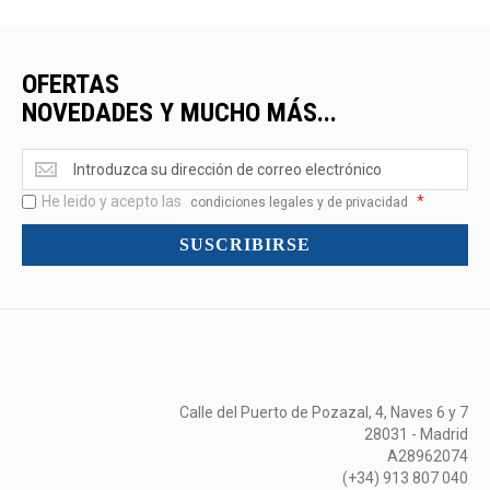
OFERTAS
NOVEDADES Y MUCHO MÁS...
Ofertas
<br>Novedades
He leido y acepto las
*
y
condiciones legales y de privacidad
mucho
SUSCRIBIRSE
más...
Calle del Puerto de Pozazal, 4, Naves 6 y 7
28031 - Madrid
A28962074
(+34) 913 807 040