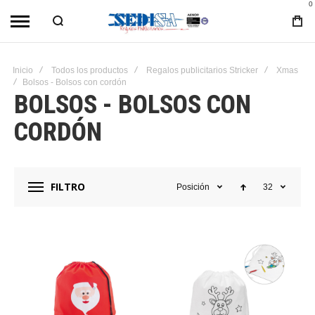
0
Inicio
Todos los productos
Regalos publicitarios Stricker
Xmas
Bolsos - Bolsos con cordón
BOLSOS - BOLSOS CON
CORDÓN
FILTRO
Posición
32