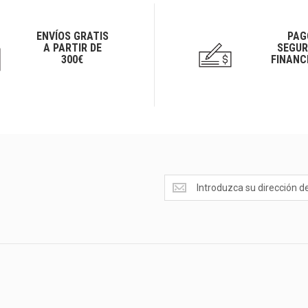
ENVÍOS GRATIS
PAG
A PARTIR DE
SEGUR
300€
FINANC
Ofertas
<br>Novedades
y
mucho
más...