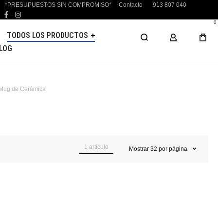
*PRESUPUESTOS SIN COMPROMISO*
Contacto
913 807 040
facebook
instagram
0
TODOS LOS PRODUCTOS
MI CUENTA
LOG
Mug de Cerámica
1
artículo
Mostrar
32
por página