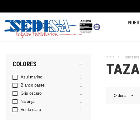
NUES
Inicio
Todos los
TAZA
COLORES
artículo
Azul marino
1
artículo
Blanco pastel
1
artículo
Gris oscuro
1
Ordenar
artículo
Naranja
1
artículo
Verde claro
1