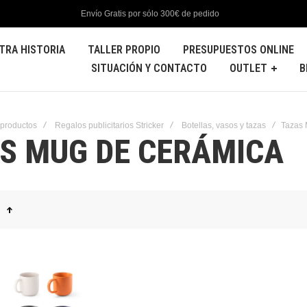
Envío Gratis por sólo 300€ de pedido
TRA HISTORIA
TALLER PROPIO
PRESUPUESTOS ONLINE
SITUACIÓN Y CONTACTO
OUTLET
B
 productos
Regalos publicitarios Stricker
Botellas, vasos y tazas
Tazas 
S MUG DE CERÁMICA