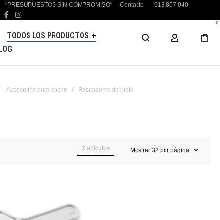
*PRESUPUESTOS SIN COMPROMISO*
Contacto
913 807 040
facebook
instagram
0
TODOS LOS PRODUCTOS
MI CUENTA
LOG
Accesorios para coche
Rascadores de hielo
3
artículos
Mostrar
32
por página