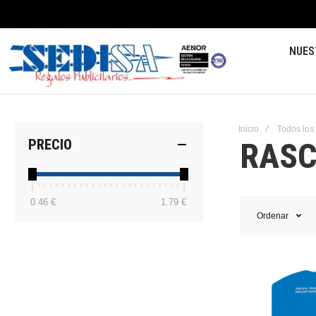
NUES
Inicio
Todos los
RASC
PRECIO
0.46 €
1.79 €
Ordenar