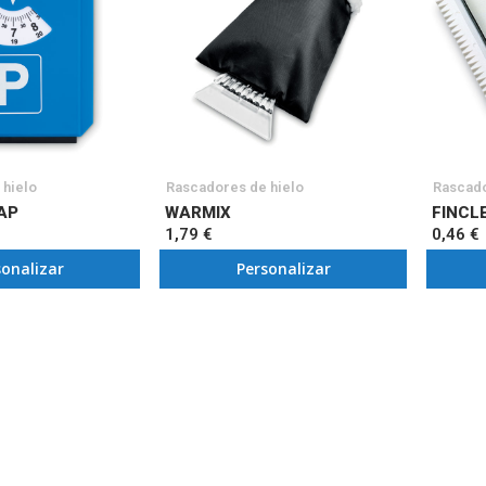
 hielo
Rascadores de hielo
Rascado
AP
WARMIX
FINCL
1,79 €
0,46 €
sonalizar
Personalizar