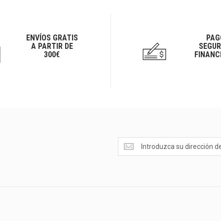
ENVÍOS GRATIS
PAG
A PARTIR DE
SEGUR
300€
FINANC
Ofertas
<br>Novedades
y
mucho
más...