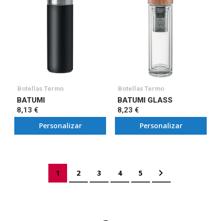
Botellas Termo
Botellas Termo
BATUMI
BATUMI GLASS
8,13 €
8,23 €
Personalizar
Personalizar
Página
Actualmente estás leyendo página
Página
Página
Página
Página
Página
Siguiente
1
2
3
4
5