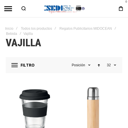
0
Inicio
Todos los productos
Regalos Publicitarios MIDOCEAN
Bebida
Vajilla
VAJILLA
FILTRO
Posición
32