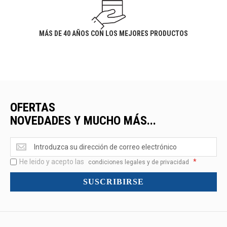
MÁS DE 40 AÑOS CON LOS MEJORES PRODUCTOS
OFERTAS
NOVEDADES Y MUCHO MÁS...
Ofertas
<br>Novedades
He leido y acepto las
*
y
condiciones legales y de privacidad
mucho
SUSCRIBIRSE
más...