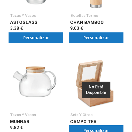
Tazas Y Vasos
Botellas Termo
ASTOGLASS
CHAN BAMBOO
3,38 €
9,03 €
Personalizar
Personalizar
No Está
Disponible
Tazas Y Vasos
Sets Y Otros
MUNNAR
CAMPO TEA
9,82 €
Personalizar