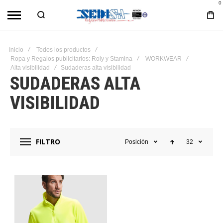
0
Inicio
Todos los productos
Ropa y Regalos publicitarios: Roly y Stamina
WORKWEAR
Alta visibilidad
Sudaderas alta visibilidad
SUDADERAS ALTA
VISIBILIDAD
FILTRO
Posición
32