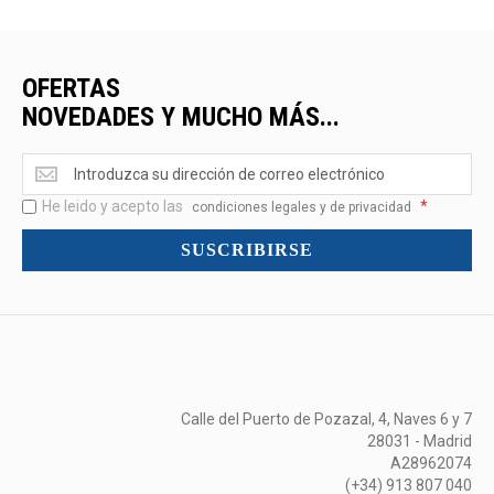
OFERTAS
NOVEDADES Y MUCHO MÁS...
Ofertas
<br>Novedades
He leido y acepto las
*
y
condiciones legales y de privacidad
mucho
SUSCRIBIRSE
más...
Calle del Puerto de Pozazal, 4, Naves 6 y 7
28031 - Madrid
A28962074
(+34) 913 807 040