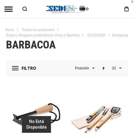
0
Inicio
Todos los productos
Ropa y Regalos publicitarios: Roly y Stamina
OUTDOOR
Barbacoa
BARBACOA
FILTRO
Posición
32
No Está
Disponible