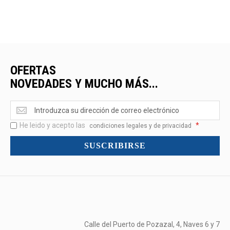
OFERTAS
NOVEDADES Y MUCHO MÁS...
Ofertas
<br>Novedades
He leido y acepto las
*
y
condiciones legales y de privacidad
mucho
SUSCRIBIRSE
más...
Calle del Puerto de Pozazal, 4, Naves 6 y 7