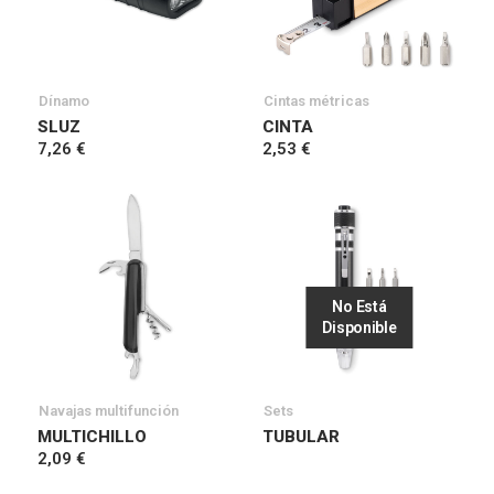
Dínamo
Cintas métricas
SLUZ
CINTA
7,26 €
2,53 €
No Está
Disponible
Navajas multifunción
Sets
MULTICHILLO
TUBULAR
2,09 €