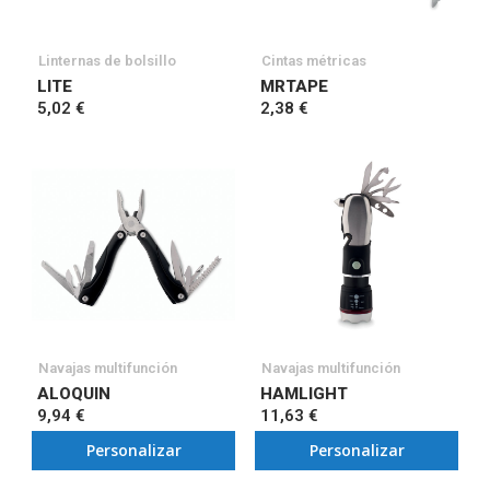
Linternas de bolsillo
Cintas métricas
LITE
MRTAPE
5,02 €
2,38 €
Navajas multifunción
Navajas multifunción
ALOQUIN
HAMLIGHT
9,94 €
11,63 €
Personalizar
Personalizar