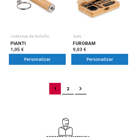
Linternas de bolsillo
Sets
PIANTI
FUROBAM
1,05 €
9,03 €
Personalizar
Personalizar
Página
Actualmente estás leyendo página
Página
Página
Siguiente
1
2