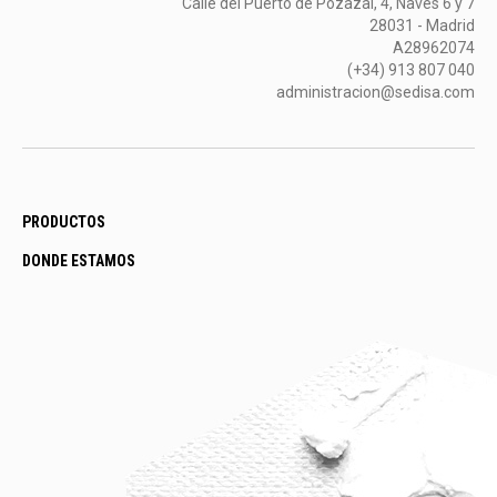
Calle del Puerto de Pozazal, 4, Naves 6 y 7
28031 - Madrid
A28962074
(+34) 913 807 040
administracion@sedisa.com
PRODUCTOS
DONDE ESTAMOS