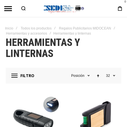
0
Inicio
Todos los productos
Regalos Publicitarios MIDOCEAN
Herramientas y accesorios
Herramientas y linternas
HERRAMIENTAS Y
LINTERNAS
FILTRO
Posición
32