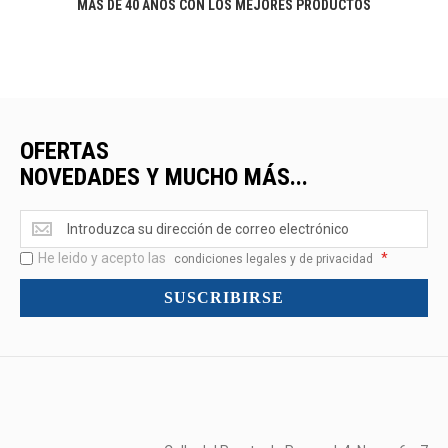
MÁS DE 40 AÑOS CON LOS MEJORES PRODUCTOS
OFERTAS
NOVEDADES Y MUCHO MÁS...
Ofertas
<br>Novedades
He leido y acepto las
*
y
condiciones legales y de privacidad
mucho
SUSCRIBIRSE
más...