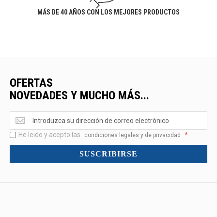
MÁS DE 40 AÑOS CON LOS MEJORES PRODUCTOS
OFERTAS
NOVEDADES Y MUCHO MÁS...
Ofertas
<br>Novedades
He leido y acepto las
*
y
condiciones legales y de privacidad
mucho
SUSCRIBIRSE
más...