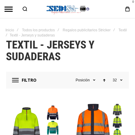
0
Inicio
Todos los productos
Regalos publicitarios Stricker
Textil
Textil - Jerseys y sudaderas
TEXTIL - JERSEYS Y
SUDADERAS
FILTRO
Posición
32