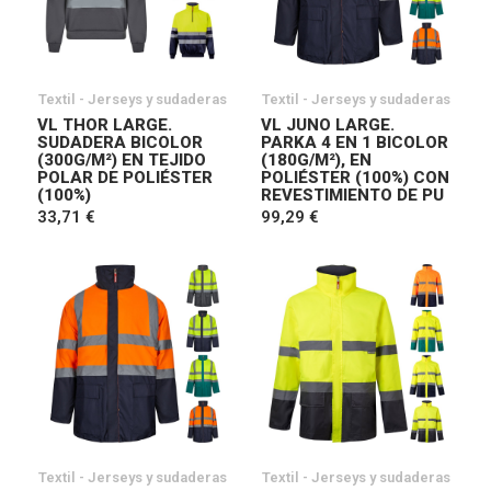
Textil - Jerseys y sudaderas
Textil - Jerseys y sudaderas
VL THOR LARGE.
VL JUNO LARGE.
SUDADERA BICOLOR
PARKA 4 EN 1 BICOLOR
(300G/M²) EN TEJIDO
(180G/M²), EN
POLAR DE POLIÉSTER
POLIÉSTER (100%) CON
(100%)
REVESTIMIENTO DE PU
33,71 €
99,29 €
Textil - Jerseys y sudaderas
Textil - Jerseys y sudaderas