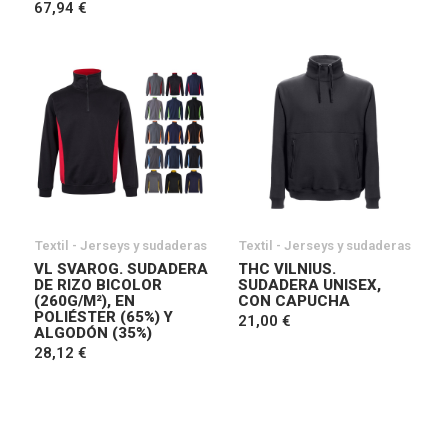
67,94 €
Textil - Jerseys y sudaderas
Textil - Jerseys y sudaderas
VL SVAROG. SUDADERA
THC VILNIUS.
DE RIZO BICOLOR
SUDADERA UNISEX,
(260G/M²), EN
CON CAPUCHA
POLIÉSTER (65%) Y
21,00 €
ALGODÓN (35%)
28,12 €