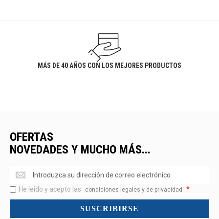
MÁS DE 40 AÑOS CON LOS MEJORES PRODUCTOS
OFERTAS
NOVEDADES Y MUCHO MÁS...
Ofertas
<br>Novedades
He leido y acepto las
*
y
condiciones legales y de privacidad
mucho
SUSCRIBIRSE
más...