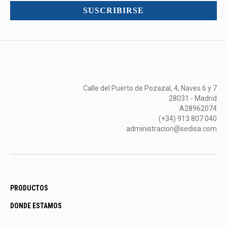
mucho
SUSCRIBIRSE
más...
Calle del Puerto de Pozazal, 4, Naves 6 y 7
28031 - Madrid
A28962074
(+34) 913 807 040
administracion@sedisa.com
PRODUCTOS
DONDE ESTAMOS