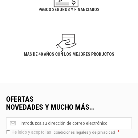
PAGOS SEGUROS Y FINANCIADOS
MÁS DE 40 AÑOS CON LOS MEJORES PRODUCTOS
OFERTAS
NOVEDADES Y MUCHO MÁS...
Ofertas
<br>Novedades
He leido y acepto las
*
y
condiciones legales y de privacidad