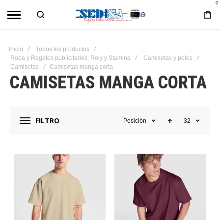
0
Inicio
Todos los productos
Ropa y Regalos publicitarios: Roly y Stamina
Camisetas y polos
Camisetas
Camisetas manga corta
CAMISETAS MANGA CORTA
FILTRO
Posición
32