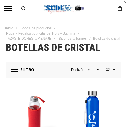
0
Inicio
Todos los productos
Ropa y Regalos publicitarios: Roly y Stamina
TAZAS, BIDONES & MENAJE
Bidones & Termos
Botellas de cristal
BOTELLAS DE CRISTAL
FILTRO
Posición
32