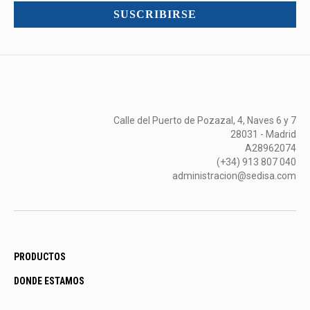
mucho
SUSCRIBIRSE
más...
Calle del Puerto de Pozazal, 4, Naves 6 y 7
28031 - Madrid
A28962074
(+34) 913 807 040
administracion@sedisa.com
PRODUCTOS
DONDE ESTAMOS