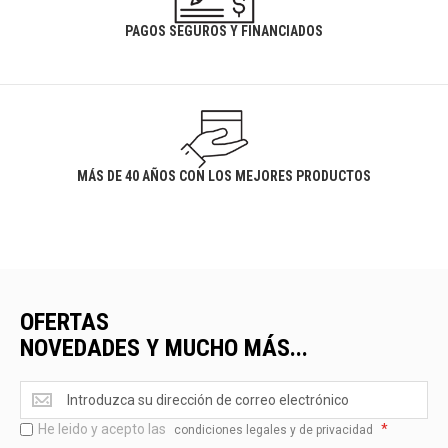
PAGOS SEGUROS Y FINANCIADOS
MÁS DE 40 AÑOS CON LOS MEJORES PRODUCTOS
OFERTAS
NOVEDADES Y MUCHO MÁS...
Ofertas
<br>Novedades
He leido y acepto las
*
y
condiciones legales y de privacidad