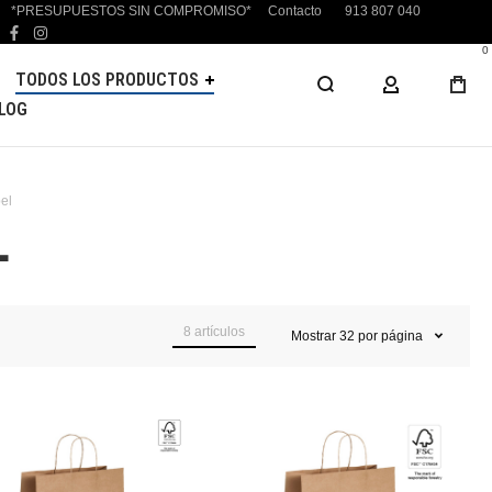
*PRESUPUESTOS SIN COMPROMISO*
Contacto
913 807 040
facebook
instagram
0
TODOS LOS PRODUCTOS
MI CUENTA
LOG
el
L
8
artículos
Mostrar
32
por página