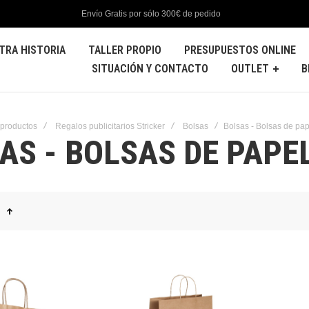
Envío Gratis por sólo 300€ de pedido
TRA HISTORIA
TALLER PROPIO
PRESUPUESTOS ONLINE
SITUACIÓN Y CONTACTO
OUTLET
B
 productos
Regalos publicitarios Stricker
Bolsas
Bolsas - Bolsas de pap
AS - BOLSAS DE PAPE