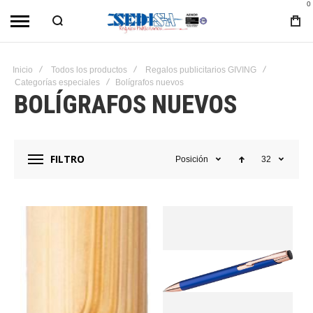
0
Inicio
Todos los productos
Regalos publicitarios GIVING
Categorías especiales
Bolígrafos nuevos
BOLÍGRAFOS NUEVOS
FILTRO
Posición
32