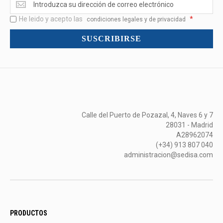
<br>Novedades
He leido y acepto las
*
y
condiciones legales y de privacidad
mucho
SUSCRIBIRSE
más...
Calle del Puerto de Pozazal, 4, Naves 6 y 7
28031 - Madrid
A28962074
(+34) 913 807 040
administracion@sedisa.com
PRODUCTOS