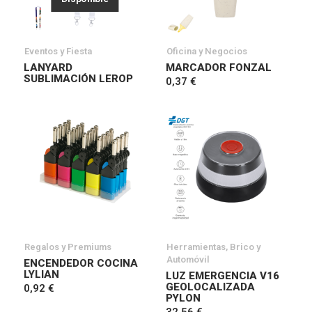
Eventos y Fiesta
Oficina y Negocios
LANYARD
MARCADOR FONZAL
SUBLIMACIÓN LEROP
0,37 €
Regalos y Premiums
Herramientas, Brico y
Automóvil
ENCENDEDOR COCINA
LYLIAN
LUZ EMERGENCIA V16
GEOLOCALIZADA
0,92 €
PYLON