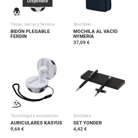
Disponible
Tazas, Jarras y Termos
Mochilas
BIDÓN PLEGABLE
MOCHILA AL VACÍO
FERDIN
NYMERIA
37,09 €
Tecnología y Accesorios
Escritura
AURICULARES KASYUS
SET YONDER
9,64 €
4,42 €