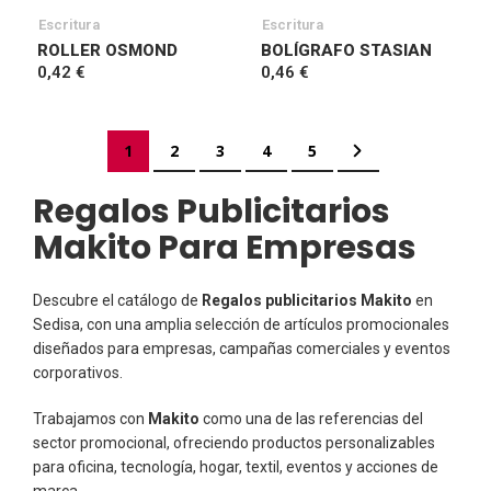
Escritura
Escritura
ROLLER OSMOND
BOLÍGRAFO STASIAN
0,42 €
0,46 €
Página
Actualmente estás leyendo página
Página
Página
Página
Página
Página
Siguiente
1
2
3
4
5
Regalos Publicitarios
Makito Para Empresas
Descubre el catálogo de
Regalos publicitarios Makito
en
Sedisa, con una amplia selección de artículos promocionales
diseñados para empresas, campañas comerciales y eventos
corporativos.
Trabajamos con
Makito
como una de las referencias del
sector promocional, ofreciendo productos personalizables
para oficina, tecnología, hogar, textil, eventos y acciones de