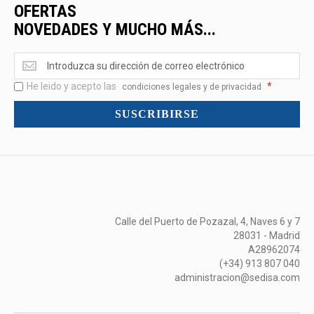
OFERTAS
NOVEDADES Y MUCHO MÁS...
Ofertas
<br>Novedades
He leido y acepto las
*
y
condiciones legales y de privacidad
mucho
SUSCRIBIRSE
más...
Calle del Puerto de Pozazal, 4, Naves 6 y 7
28031 - Madrid
A28962074
(+34) 913 807 040
administracion@sedisa.com