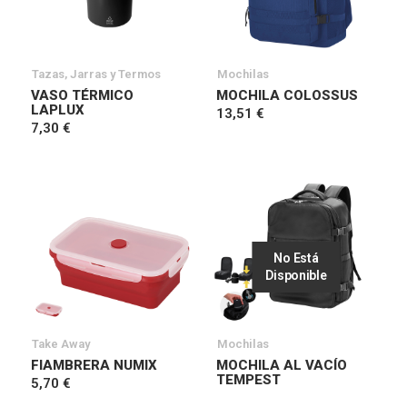
Tazas, Jarras y Termos
Mochilas
VASO TÉRMICO
MOCHILA COLOSSUS
LAPLUX
13,51 €
7,30 €
No Está
Disponible
Take Away
Mochilas
FIAMBRERA NUMIX
MOCHILA AL VACÍO
TEMPEST
5,70 €