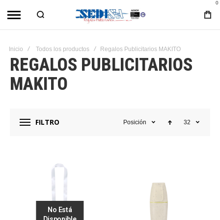
0
Inicio
Todos los productos
Regalos Publicitarios MAKITO
REGALOS PUBLICITARIOS
MAKITO
FILTRO
Posición
32
No Está
Disponible