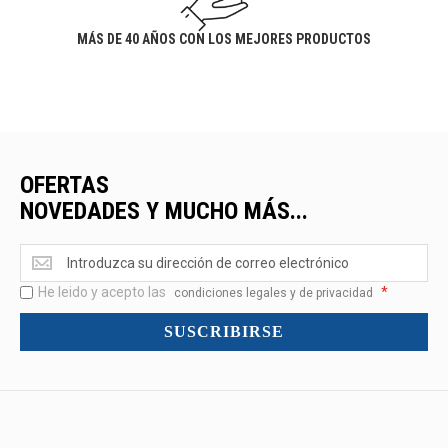
MÁS DE 40 AÑOS CON LOS MEJORES PRODUCTOS
OFERTAS
NOVEDADES Y MUCHO MÁS...
Ofertas
<br>Novedades
He leido y acepto las
*
y
condiciones legales y de privacidad
mucho
SUSCRIBIRSE
más...