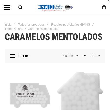
0
Inicio
Todos los productos
Regalos publicitarios GIVING
Home & care
Caramelos mentolados
CARAMELOS MENTOLADOS
FILTRO
Posición
32