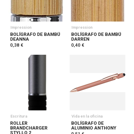
Impression
Impression
BOLÍGRAFO DE BAMBÚ
BOLÍGRAFO DE BAMBÚ
DEANNA
DARREN
0,38 €
0,40 €
Escritura
Vida en la oficina
ROLLER
BOLÍGRAFO DE
BRANDCHARGER
ALUMINIO ANTHONY
STYLLO 2