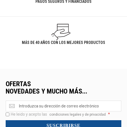
PAGOS SEGUROS Y FINANCIADOS
MÁS DE 40 AÑOS CON LOS MEJORES PRODUCTOS
OFERTAS
NOVEDADES Y MUCHO MÁS...
Ofertas
<br>Novedades
He leido y acepto las
*
y
condiciones legales y de privacidad
mucho
SUSCRIBIRSE
más...