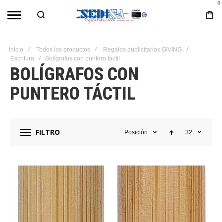
0
Inicio
Todos los productos
Regalos publicitarios GIVING
Escritura
Bolígrafos con puntero táctil
BOLÍGRAFOS CON
PUNTERO TÁCTIL
FILTRO
Posición
32