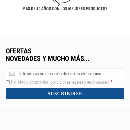
MÁS DE 40 AÑOS CON LOS MEJORES PRODUCTOS
OFERTAS
NOVEDADES Y MUCHO MÁS...
Ofertas
<br>Novedades
He leido y acepto las
*
y
condiciones legales y de privacidad
mucho
SUSCRIBIRSE
más...