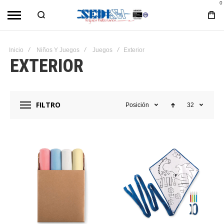
0
Inicio
Niños Y Juegos
Juegos
Exterior
EXTERIOR
FILTRO
Posición
32