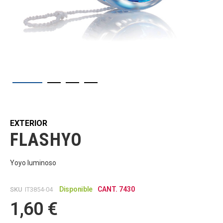
Saltar
al
comienzo
de
EXTERIOR
la
FLASHYO
galería
de
imágenes
Yoyo luminoso
Disponible
CANT. 7430
SKU
IT3854-04
1,60 €