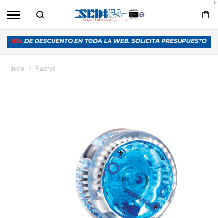
0
Inicio
Flashyo
Saltar
al
final
de
la
galería
de
imágenes