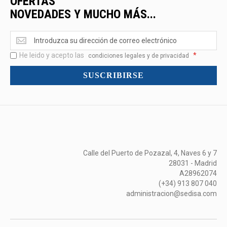
OFERTAS
NOVEDADES Y MUCHO MÁS...
Ofertas
<br>Novedades
He leido y acepto las
*
y
condiciones legales y de privacidad
mucho
SUSCRIBIRSE
más...
Calle del Puerto de Pozazal, 4, Naves 6 y 7
28031 - Madrid
A28962074
(+34) 913 807 040
administracion@sedisa.com