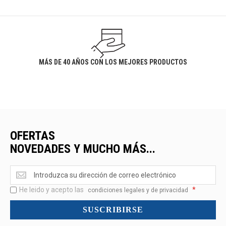
MÁS DE 40 AÑOS CON LOS MEJORES PRODUCTOS
OFERTAS
NOVEDADES Y MUCHO MÁS...
Ofertas
<br>Novedades
He leido y acepto las
*
y
condiciones legales y de privacidad
mucho
SUSCRIBIRSE
más...