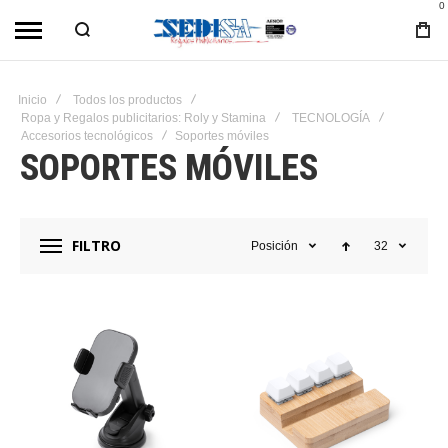
0
Inicio
Todos los productos
Ropa y Regalos publicitarios: Roly y Stamina
TECNOLOGÍA
Accesorios tecnológicos
Soportes móviles
SOPORTES MÓVILES
FILTRO
Posición
32