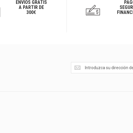
ENVÍOS GRATIS
PAG
A PARTIR DE
SEGUR
300€
FINANC
Ofertas
<br>Novedades
y
mucho
más...