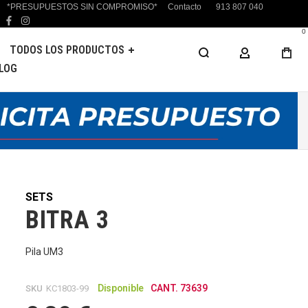
*PRESUPUESTOS SIN COMPROMISO*
Contacto
913 807 040
facebook
instagram
0
TODOS LOS PRODUCTOS
MI CUENTA
LOG
SETS
BITRA 3
Pila UM3
Disponible
CANT. 73639
SKU
KC1803-99