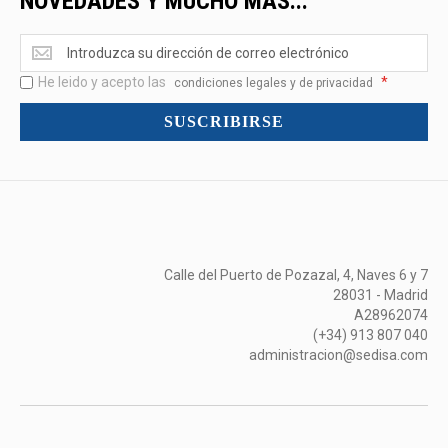
NOVEDADES Y MUCHO MÁS...
Ofertas
<br>Novedades
He leido y acepto las
*
y
condiciones legales y de privacidad
mucho
SUSCRIBIRSE
más...
Calle del Puerto de Pozazal, 4, Naves 6 y 7
28031 - Madrid
A28962074
(+34) 913 807 040
administracion@sedisa.com