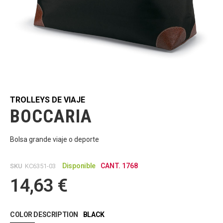
Saltar
al
comienzo
de
TROLLEYS DE VIAJE
la
BOCCARIA
galería
de
imágenes
Bolsa grande viaje o deporte
Disponible
CANT. 1768
SKU
KC6351-03
14,63 €
COLOR DESCRIPTION
BLACK