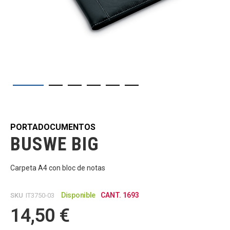
Saltar
al
comienzo
de
PORTADOCUMENTOS
la
BUSWE BIG
galería
de
imágenes
Carpeta A4 con bloc de notas
Disponible
CANT. 1693
SKU
IT3750-03
14,50 €