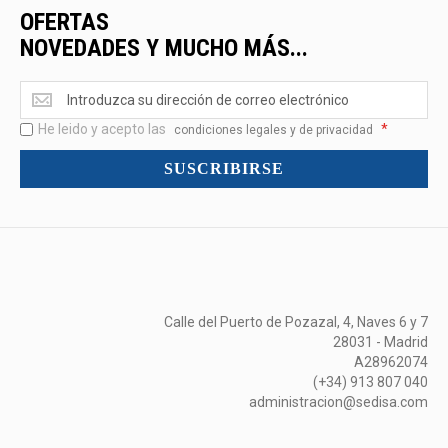
OFERTAS
NOVEDADES Y MUCHO MÁS...
Ofertas
<br>Novedades
He leido y acepto las
*
y
condiciones legales y de privacidad
mucho
SUSCRIBIRSE
más...
Calle del Puerto de Pozazal, 4, Naves 6 y 7
28031 - Madrid
A28962074
(+34) 913 807 040
administracion@sedisa.com