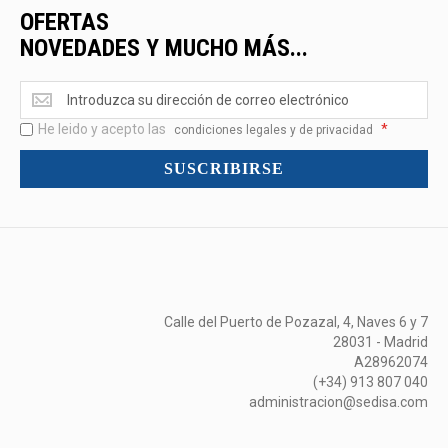
OFERTAS
NOVEDADES Y MUCHO MÁS...
Ofertas
<br>Novedades
He leido y acepto las
*
y
condiciones legales y de privacidad
mucho
SUSCRIBIRSE
más...
Calle del Puerto de Pozazal, 4, Naves 6 y 7
28031 - Madrid
A28962074
(+34) 913 807 040
administracion@sedisa.com