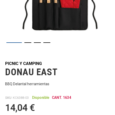
Saltar
al
comienzo
de
PICNIC Y CAMPING
la
DONAU EAST
galería
de
imágenes
BBQ Delantal herramientas
Disponible
CANT. 1634
SKU
KC6388-03
14,04 €