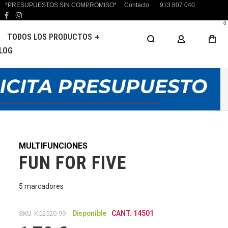
*PRESUPUESTOS SIN COMPROMISO*
Contacto
913 807 040
facebook
instagram
0
TODOS LOS PRODUCTOS
MI CUENTA
LOG
MULTIFUNCIONES
FUN FOR FIVE
5 marcadores
Disponible
CANT. 14501
SKU
KC2520-99