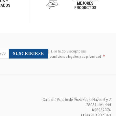
OS Y
MEJORES
IADOS
PRODUCTOS
He leido y acepto las
SUSCRIBIRSE
*
condiciones legales y de privacidad
Calle del Puerto de Pozazal, 4, Naves 6 y 7
28031 - Madrid
A28962074
(+34) 913 807 040