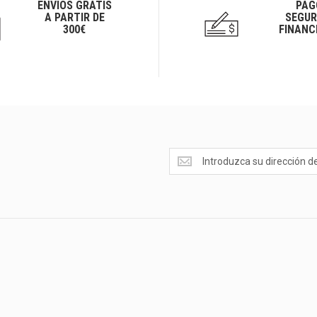
ENVÍOS GRATIS
PAG
A PARTIR DE
SEGUR
300€
FINANC
Ofertas
<br>Novedades
y
mucho
más...