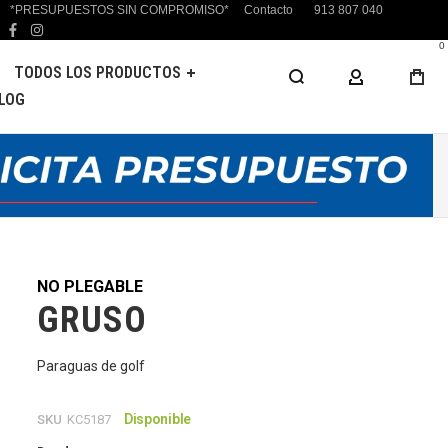
*PRESUPUESTOS SIN COMPROMISO*
Contacto
913 807 040
facebook
instagram
0
TODOS LOS PRODUCTOS
MI CUENTA
LOG
NO PLEGABLE
GRUSO
Paraguas de golf
Disponible
SKU
KC5187