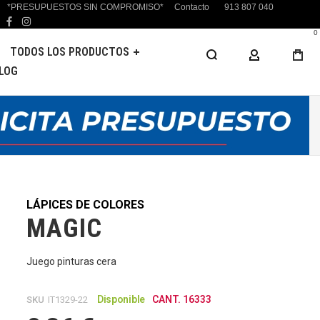
*PRESUPUESTOS SIN COMPROMISO*
Contacto
913 807 040
facebook
instagram
0
TODOS LOS PRODUCTOS
MI CUENTA
LOG
LÁPICES DE COLORES
MAGIC
Juego pinturas cera
Disponible
CANT. 16333
SKU
IT1329-22