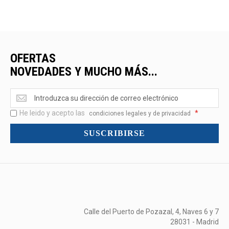
OFERTAS
NOVEDADES Y MUCHO MÁS...
Ofertas
<br>Novedades
He leido y acepto las
*
y
condiciones legales y de privacidad
mucho
SUSCRIBIRSE
más...
Calle del Puerto de Pozazal, 4, Naves 6 y 7
28031 - Madrid