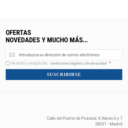
OFERTAS
NOVEDADES Y MUCHO MÁS...
Ofertas
<br>Novedades
He leido y acepto las
*
y
condiciones legales y de privacidad
mucho
SUSCRIBIRSE
más...
Calle del Puerto de Pozazal, 4, Naves 6 y 7
28031 - Madrid