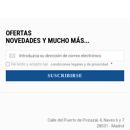
OFERTAS
NOVEDADES Y MUCHO MÁS...
Ofertas
<br>Novedades
He leido y acepto las
*
y
condiciones legales y de privacidad
mucho
SUSCRIBIRSE
más...
Calle del Puerto de Pozazal, 4, Naves 6 y 7
28031 - Madrid