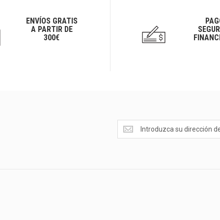
ENVÍOS GRATIS
PAG
A PARTIR DE
SEGUR
300€
FINANC
Ofertas
<br>Novedades
y
mucho
más...