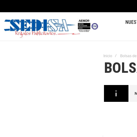
NUES
Inicio
Bolsas de
BOLS
N