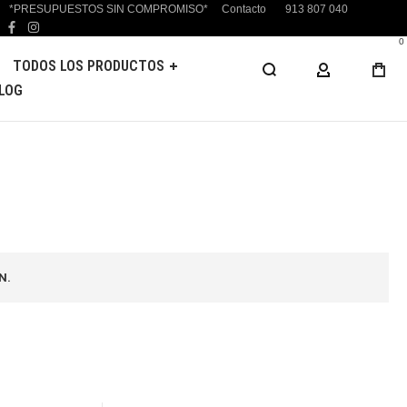
*PRESUPUESTOS SIN COMPROMISO*
Contacto
913 807 040
facebook
instagram
0
TODOS LOS PRODUCTOS
MI CUENTA
LOG
N.