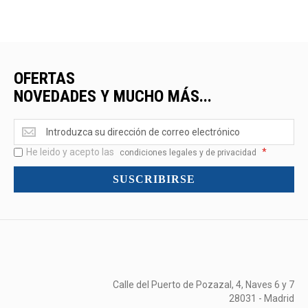
OFERTAS
NOVEDADES Y MUCHO MÁS...
Ofertas
<br>Novedades
He leido y acepto las
*
y
condiciones legales y de privacidad
mucho
SUSCRIBIRSE
más...
Calle del Puerto de Pozazal, 4, Naves 6 y 7
28031 - Madrid