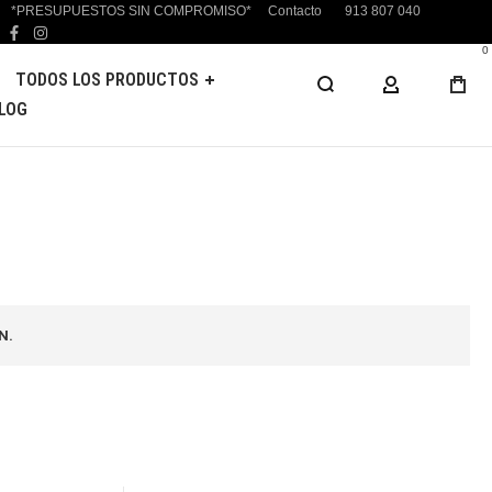
*PRESUPUESTOS SIN COMPROMISO*
Contacto
913 807 040
facebook
instagram
0
TODOS LOS PRODUCTOS
MI CUENTA
LOG
N.