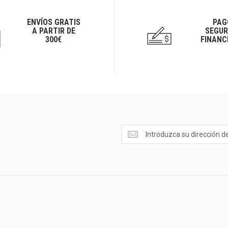
ENVÍOS GRATIS
PAG
A PARTIR DE
SEGUR
300€
FINANC
Ofertas
<br>Novedades
y
mucho
más...