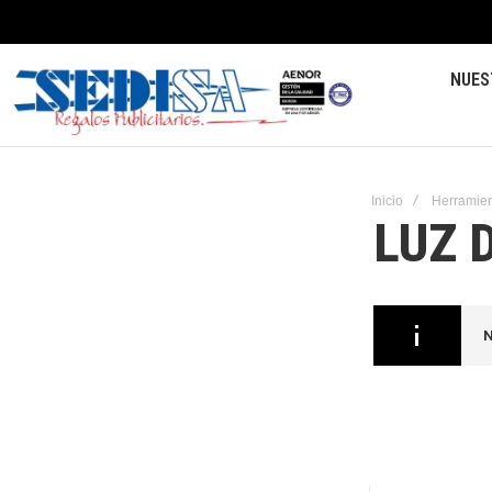
NUES
Inicio
Herramien
LUZ 
N