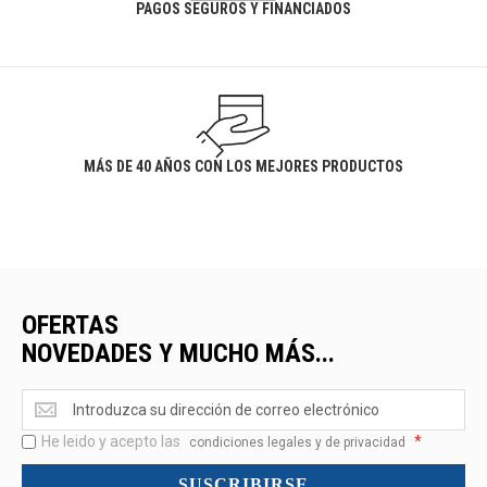
PAGOS SEGUROS Y FINANCIADOS
MÁS DE 40 AÑOS CON LOS MEJORES PRODUCTOS
OFERTAS
NOVEDADES Y MUCHO MÁS...
Ofertas
<br>Novedades
He leido y acepto las
*
y
condiciones legales y de privacidad
mucho
SUSCRIBIRSE
más...