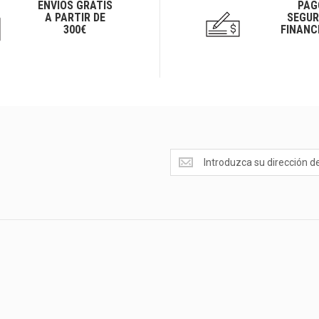
ENVÍOS GRATIS
PAG
A PARTIR DE
SEGUR
300€
FINANC
Ofertas
<br>Novedades
y
mucho
más...