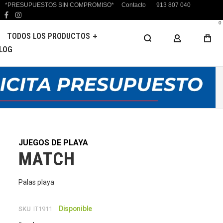
*PRESUPUESTOS SIN COMPROMISO*
Contacto
913 807 040
facebook
instagram
0
TODOS LOS PRODUCTOS
MI CUENTA
LOG
JUEGOS DE PLAYA
MATCH
Palas playa
Disponible
SKU
IT1911