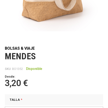
Saltar
al
comienzo
de
BOLSAS & VIAJE
la
MENDES
galería
de
imágenes
Disponible
SKU
BO1352
Desde:
3,20 €
TALLA