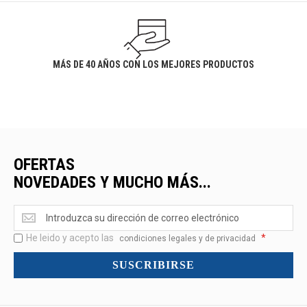
MÁS DE 40 AÑOS CON LOS MEJORES PRODUCTOS
OFERTAS
NOVEDADES Y MUCHO MÁS...
Ofertas
<br>Novedades
He leido y acepto las
*
y
condiciones legales y de privacidad
mucho
SUSCRIBIRSE
más...