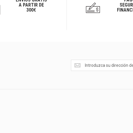
A PARTIR DE
SEGUR
300€
FINANC
Ofertas
<br>Novedades
y
mucho
más...