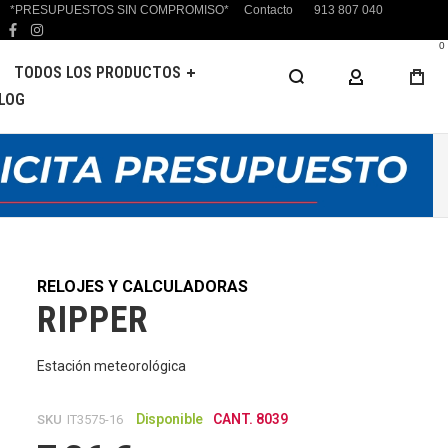
*PRESUPUESTOS SIN COMPROMISO*
Contacto
913 807 040
facebook
instagram
0
TODOS LOS PRODUCTOS
MI CUENTA
LOG
RELOJES Y CALCULADORAS
RIPPER
Estación meteorológica
Disponible
CANT. 8039
SKU
IT3575-16