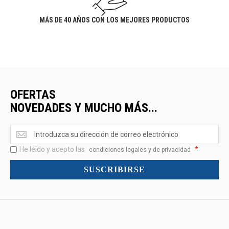
MÁS DE 40 AÑOS CON LOS MEJORES PRODUCTOS
OFERTAS
NOVEDADES Y MUCHO MÁS...
Ofertas
<br>Novedades
He leido y acepto las
*
y
condiciones legales y de privacidad
mucho
SUSCRIBIRSE
más...