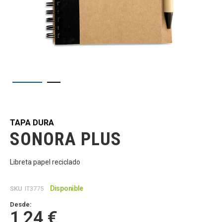
Saltar
al
comienzo
de
TAPA DURA
la
SONORA PLUS
galería
de
imágenes
Libreta papel reciclado
Disponible
SKU
IT3775
Desde:
1,24 €