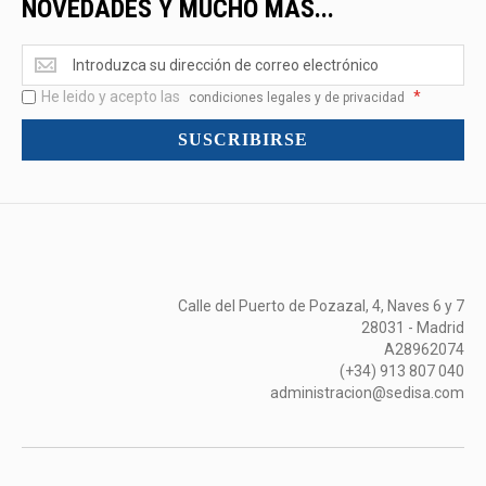
NOVEDADES Y MUCHO MÁS...
Ofertas
<br>Novedades
He leido y acepto las
*
y
condiciones legales y de privacidad
mucho
SUSCRIBIRSE
más...
Calle del Puerto de Pozazal, 4, Naves 6 y 7
28031 - Madrid
A28962074
(+34) 913 807 040
administracion@sedisa.com